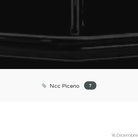
Ncc Piceno
7
16 Dicembre