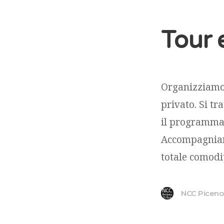
Tour 
Organizziamo, 
privato. Si tr
il programma d
Accompagniamo 
totale comodità
NCC Piceno